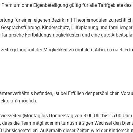
et Premium ohne Eigenbeteiligung gültig für alle Tarifgebiete d
rtung für einen eigenen Bezirk mit Theoriemodulen zu rechtlich
Gesprächsführung, Kinderschutz, Hilfeplanung und familiengeri
fangreiche Fortbildungsmöglichkeiten und eine gute Arbeitsplat
tzeitregelung mit der Möglichkeit zu mobilem Arbeiten nach erfol
eamtenverhältnis befinden, ist bei Erfüllen der persönlichen Vo
ektor:in) möglich.
ervicezeiten (Montag bis Donnerstag von 8:00 Uhr bis 15:00 Uhr u
eit, dass die Teammitglieder im turnusmäßigen Wechsel den Dien
0 Uhr sicherstellen. Außerhalb dieser Zeiten wird der Kindersch