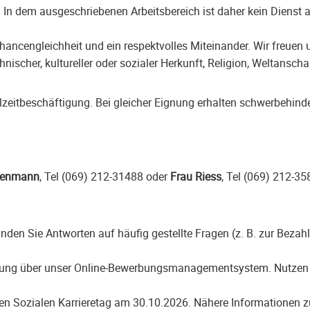
t. In dem ausgeschriebenen Arbeitsbereich ist daher kein Diens
 Chancengleichheit und ein respektvolles Miteinander. Wir freu
 ethnischer, kultureller oder sozialer Herkunft, Religion, Weltans
eilzeitbeschäftigung. Bei gleicher Eignung erhalten schwerbehi
zenmann
, Tel (069) 212-31488 oder
Frau Riess
, Tel (069) 212-35
inden Sie Antworten auf häufig gestellte Fragen (z. B. zur Bezah
rbung über unser Online-Bewerbungsmanagementsystem. Nutzen 
en Sozialen Karrieretag am 30.10.2026. Nähere Informationen z