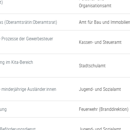
t)
Organisationsamt
tas (Oberamtsrätin:Oberamtsrat)
Amt für Bau und Immobilie
e Prozesse der Gewerbesteuer
Kassen- und Steueramt
ung im Kita-Bereich
Stadtschulamt
e minderjährige Ausländer:innen
Jugend- und Sozialamt
gung
Feuerwehr (Branddirektion)
d Beförderungsdienst
Jugend- und Sozialamt