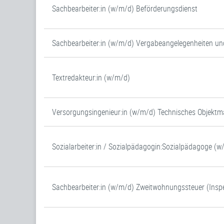
Sachbearbeiter:in (w/m/d) Beförderungsdienst
Sachbearbeiter:in (w/m/d) Vergabeangelegenheiten un
Textredakteur:in (w/m/d)
Versorgungsingenieur:in (w/m/d) Technisches Objek
Sozialarbeiter:in / Sozialpädagogin:Sozialpädagoge (
Sachbearbeiter:in (w/m/d) Zweitwohnungssteuer (Inspe