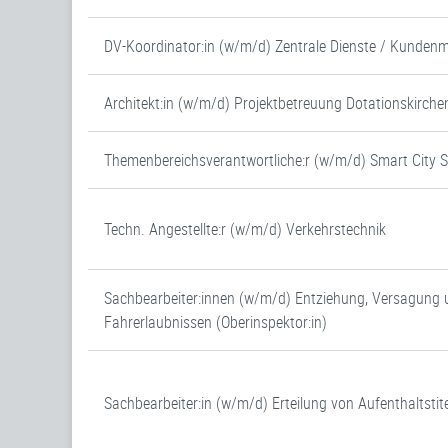
DV-Koordinator:in (w/m/d) Zentrale Dienste / Kunde
Architekt:in (w/m/d) Projektbetreuung Dotationskirche
Themenbereichsverantwortliche:r (w/m/d) Smart City 
Techn. Angestellte:r (w/m/d) Verkehrstechnik
Sachbearbeiter:innen (w/m/d) Entziehung, Versagung 
Fahrerlaubnissen (Oberinspektor:in)
Sachbearbeiter:in (w/m/d) Erteilung von Aufenthaltstite