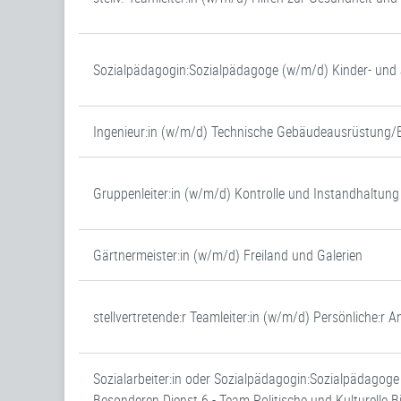
Sozialpädagogin:Sozialpädagoge (w/m/d) Kinder- un
Ingenieur:in (w/m/d) Technische Gebäudeausrüstung/
Gruppenleiter:in (w/m/d) Kontrolle und Instandhaltung
Gärtnermeister:in (w/m/d) Freiland und Galerien
stellvertretende:r Teamleiter:in (w/m/d) Persönliche:r
Sozialarbeiter:in oder Sozialpädagogin:Sozialpädagog
Besonderen Dienst 6 - Team Politische und Kulturelle