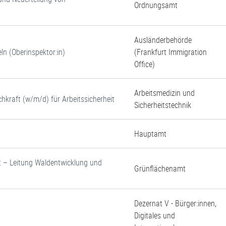
Ordnungsamt
Ausländerbehörde
ln (Oberinspektor:in)
(Frankfurt Immigration
Office)
Arbeitsmedizin und
chkraft (w/m/d) für Arbeitssicherheit
Sicherheitstechnik
Hauptamt
rst – Leitung Waldentwicklung und
Grünflächenamt
Dezernat V - Bürger:innen,
Digitales und