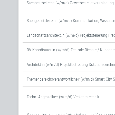
Sachbearbeiter:in (w/m/d) Gewerbesteuerveranlagung (
Sachgebietsleiter:in (w/m/d) Kommunikation, Wissens
Landschaftsarchitekt:in (w/m/d) Projektsteuerung Frei
DV-Koordinator:in (w/m/d) Zentrale Dienste / Kunde
Architekt:in (w/m/d) Projektbetreuung Dotationskirche
Themenbereichsverantwortliche:r (w/m/d) Smart City 
Techn. Angestellte:r (w/m/d) Verkehrstechnik
Sachbearbeiter:innen (w/m/d) Entziehung, Versagung 