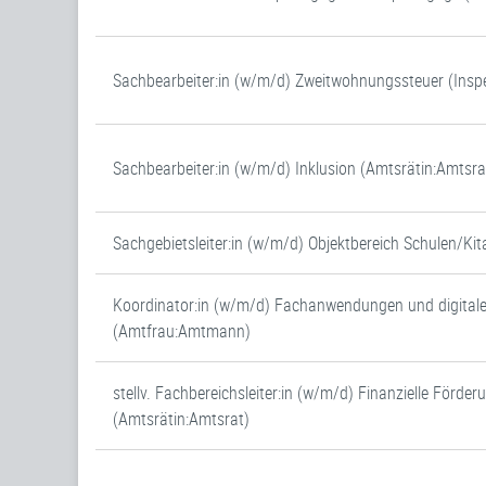
Sachbearbeiter:in (w/m/d) Zweitwohnungssteuer (Inspe
Sachbearbeiter:in (w/m/d) Inklusion (Amtsrätin:Amtsra
Sachgebietsleiter:in (w/m/d) Objektbereich Schulen/Ki
Koordinator:in (w/m/d) Fachanwendungen und digital
(Amtfrau:Amtmann)
stellv. Fachbereichsleiter:in (w/m/d) Finanzielle Förder
(Amtsrätin:Amtsrat)