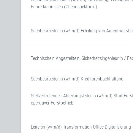
Fahrerlaubnissen (Oberinspektor:in)
Sachbearbeiter:in (w/m/d) Erteilung von Aufenthaltstite
Technische:n Angestellte:n, Sicherheitsingenieur:in / Fa
Sachbearbeiter:in (w/m/d) Kreditorenbuchhaltung
Stellvertretende:r Abteilungsleiter:in (w/m/d) StadtFo
operativer Forstbetrieb
Leiter:in (w/m/d) Transformation Office Digitalisierung