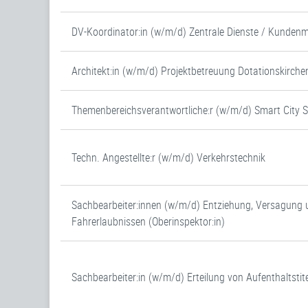
DV-Koordinator:in (w/m/d) Zentrale Dienste / Kunde
Architekt:in (w/m/d) Projektbetreuung Dotationskirche
Themenbereichsverantwortliche:r (w/m/d) Smart City 
Techn. Angestellte:r (w/m/d) Verkehrstechnik
Sachbearbeiter:innen (w/m/d) Entziehung, Versagung 
Fahrerlaubnissen (Oberinspektor:in)
Sachbearbeiter:in (w/m/d) Erteilung von Aufenthaltstite