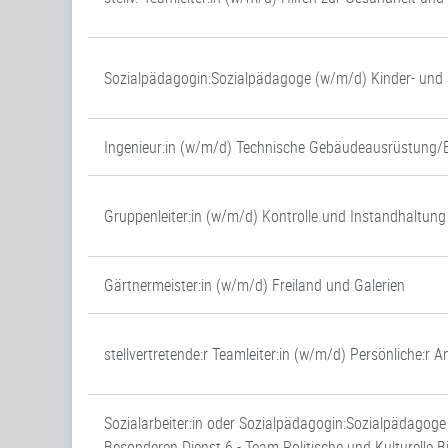
Sozialpädagogin:Sozialpädagoge (w/m/d) Kinder- un
Ingenieur:in (w/m/d) Technische Gebäudeausrüstung/
Gruppenleiter:in (w/m/d) Kontrolle und Instandhaltung
Gärtnermeister:in (w/m/d) Freiland und Galerien
stellvertretende:r Teamleiter:in (w/m/d) Persönliche:r
Sozialarbeiter:in oder Sozialpädagogin:Sozialpädagog
Besonderen Dienst 6 - Team Politische und Kulturelle