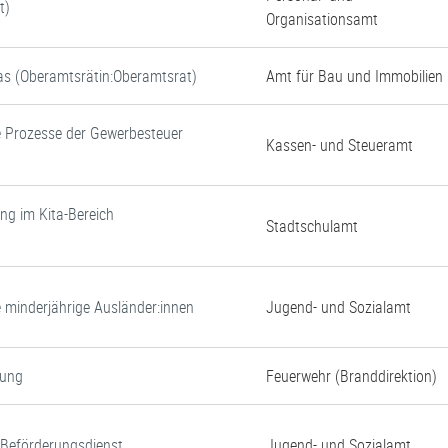
t)
Organisationsamt
tas (Oberamtsrätin:Oberamtsrat)
Amt für Bau und Immobilien
e Prozesse der Gewerbesteuer
Kassen- und Steueramt
ung im Kita-Bereich
Stadtschulamt
e minderjährige Ausländer:innen
Jugend- und Sozialamt
gung
Feuerwehr (Branddirektion)
d Beförderungsdienst
Jugend- und Sozialamt