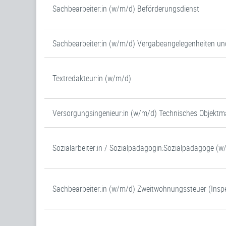
Sachbearbeiter:in (w/m/d) Beförderungsdienst
Sachbearbeiter:in (w/m/d) Vergabeangelegenheiten un
Textredakteur:in (w/m/d)
Versorgungsingenieur:in (w/m/d) Technisches Objek
Sozialarbeiter:in / Sozialpädagogin:Sozialpädagoge (
Sachbearbeiter:in (w/m/d) Zweitwohnungssteuer (Inspe