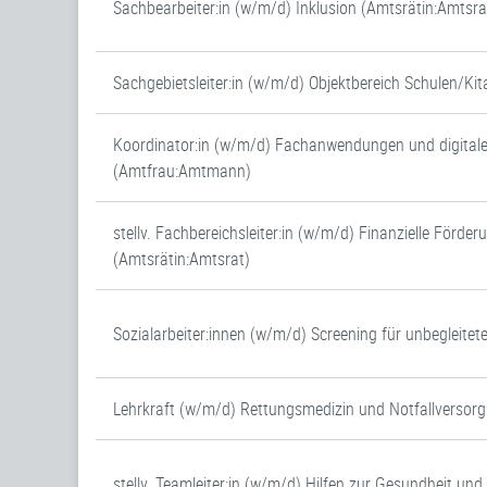
Sachbearbeiter:in (w/m/d) Inklusion (Amtsrätin:Amtsra
Sachgebietsleiter:in (w/m/d) Objektbereich Schulen/Ki
Koordinator:in (w/m/d) Fachanwendungen und digital
(Amtfrau:Amtmann)
stellv. Fachbereichsleiter:in (w/m/d) Finanzielle Förder
(Amtsrätin:Amtsrat)
Sozialarbeiter:innen (w/m/d) Screening für unbegleitet
Lehrkraft (w/m/d) Rettungsmedizin und Notfallversor
stellv. Teamleiter:in (w/m/d) Hilfen zur Gesundheit un