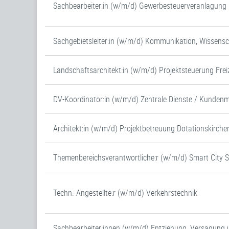
Sachbearbeiter:in (w/m/d) Gewerbesteuerveranlagung (
Sachgebietsleiter:in (w/m/d) Kommunikation, Wissens
Landschaftsarchitekt:in (w/m/d) Projektsteuerung Frei
DV-Koordinator:in (w/m/d) Zentrale Dienste / Kunde
Architekt:in (w/m/d) Projektbetreuung Dotationskirche
Themenbereichsverantwortliche:r (w/m/d) Smart City 
Techn. Angestellte:r (w/m/d) Verkehrstechnik
Sachbearbeiter:innen (w/m/d) Entziehung, Versagung 