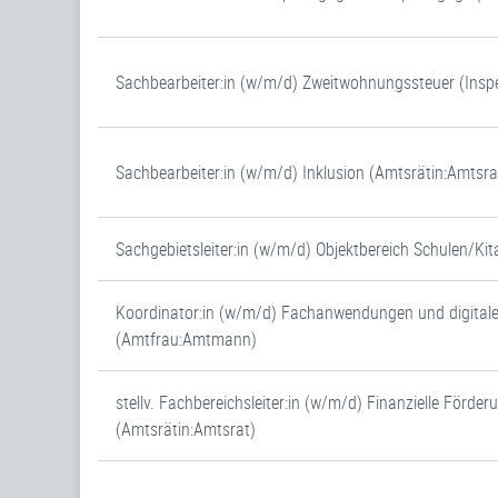
Sachbearbeiter:in (w/m/d) Zweitwohnungssteuer (Inspe
Sachbearbeiter:in (w/m/d) Inklusion (Amtsrätin:Amtsra
Sachgebietsleiter:in (w/m/d) Objektbereich Schulen/Ki
Koordinator:in (w/m/d) Fachanwendungen und digital
(Amtfrau:Amtmann)
stellv. Fachbereichsleiter:in (w/m/d) Finanzielle Förder
(Amtsrätin:Amtsrat)