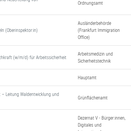
Ordnungsamt
Ausländerbehörde
ln (Oberinspektor:in)
(Frankfurt Immigration
Office)
Arbeitsmedizin und
chkraft (w/m/d) für Arbeitssicherheit
Sicherheitstechnik
Hauptamt
rst – Leitung Waldentwicklung und
Grünflächenamt
Dezernat V - Bürger:innen,
Digitales und