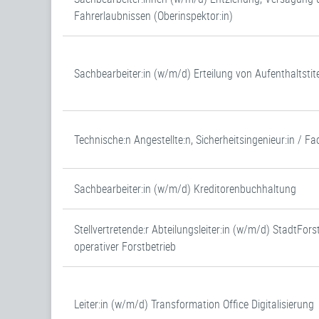
Fahrerlaubnissen (Oberinspektor:in)
Sachbearbeiter:in (w/m/d) Erteilung von Aufenthaltstite
Technische:n Angestellte:n, Sicherheitsingenieur:in / Fa
Sachbearbeiter:in (w/m/d) Kreditorenbuchhaltung
Stellvertretende:r Abteilungsleiter:in (w/m/d) StadtFo
operativer Forstbetrieb
Leiter:in (w/m/d) Transformation Office Digitalisierung