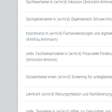
Sachbearbeiter:in (w/m/d) Inklusion (Amtsrätin:Amtsra
Sachgebietsleiter:in (w/m/d) Objektbereich Schulen/Ki
Koordinator:in (w/m/d) Fachanwendungen und digital
(Amtfrau:Amtmann)
stellv. Fachbereichsleiter:in (w/m/d) Finanzielle Förder
(Amtsrätin:Amtsrat)
Sozialarbeiter:innen (w/m/d) Screening für unbegleitet
Lehrkraft (w/m/d) Rettungsmedizin und Notfallversor
stellv. Teamleiter:in (w/m/d) Hilfen zur Gesundheit un