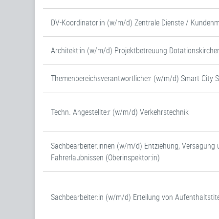
DV-Koordinator:in (w/m/d) Zentrale Dienste / Kunde
Architekt:in (w/m/d) Projektbetreuung Dotationskirche
Themenbereichsverantwortliche:r (w/m/d) Smart City 
Techn. Angestellte:r (w/m/d) Verkehrstechnik
Sachbearbeiter:innen (w/m/d) Entziehung, Versagung 
Fahrerlaubnissen (Oberinspektor:in)
Sachbearbeiter:in (w/m/d) Erteilung von Aufenthaltstite