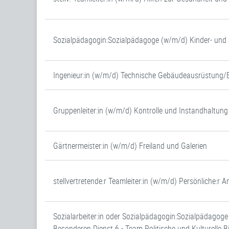
Sozialpädagogin:Sozialpädagoge (w/m/d) Kinder- un
Ingenieur:in (w/m/d) Technische Gebäudeausrüstung/
Gruppenleiter:in (w/m/d) Kontrolle und Instandhaltung
Gärtnermeister:in (w/m/d) Freiland und Galerien
stellvertretende:r Teamleiter:in (w/m/d) Persönliche:r
Sozialarbeiter:in oder Sozialpädagogin:Sozialpädagog
Besonderen Dienst 6 - Team Politische und Kulturelle