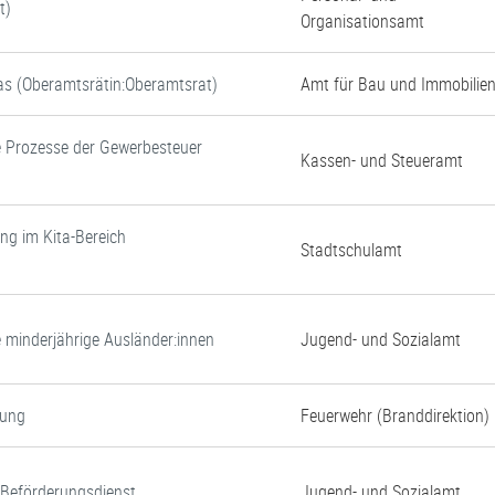
t)
Organisationsamt
tas (Oberamtsrätin:Oberamtsrat)
Amt für Bau und Immobilie
e Prozesse der Gewerbesteuer
Kassen- und Steueramt
ung im Kita-Bereich
Stadtschulamt
e minderjährige Ausländer:innen
Jugend- und Sozialamt
gung
Feuerwehr (Branddirektion)
d Beförderungsdienst
Jugend- und Sozialamt