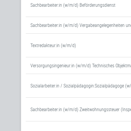
Sachbearbeiter:in (w/m/d) Beförderungsdienst
Sachbearbeiter:in (w/m/d) Vergabeangelegenheiten un
Textredakteur:in (w/m/d)
Versorgungsingenieur:in (w/m/d) Technisches Objek
Sozialarbeiter:in / Sozialpädagogin:Sozialpädagoge (
Sachbearbeiter:in (w/m/d) Zweitwohnungssteuer (Inspe