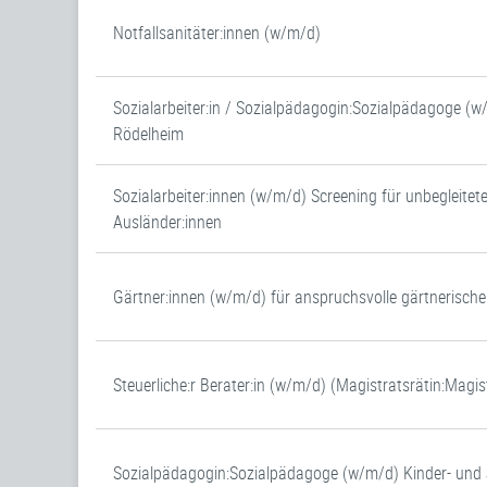
Notfallsanitäter:innen (w/m/d)
Sozialarbeiter:in / Sozialpädagogin:Sozialpädagoge (
Rödelheim
Sozialarbeiter:innen (w/m/d) Screening für unbegleitet
Ausländer:innen
Gärtner:innen (w/m/d) für anspruchsvolle gärtnerische
Steuerliche:r Berater:in (w/m/d) (Magistratsrätin:Magis
Sozialpädagogin:Sozialpädagoge (w/m/d) Kinder- un