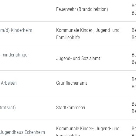
Be
Feuerwehr (Branddirektion)
Be
w/m/d) Kinderheim
Kommunale Kinder-, Jugend- und
Be
Familienhilfe
Be
e minderjährige
Be
Jugend- und Sozialamt
Be
Be
 Arbeiten
Grünflächenamt
Be
Be
tratsrat)
Stadtkämmerei
Be
Kommunale Kinder-, Jugend- und
Be
d Jugendhaus Eckenheim
Familienhilfe
Be