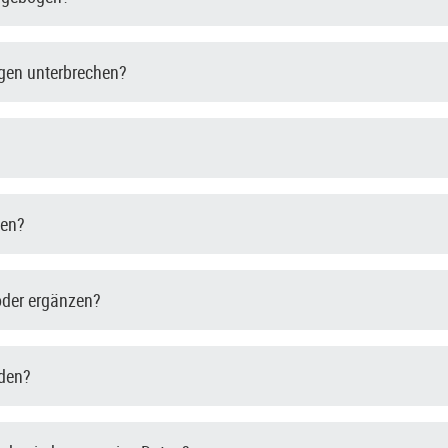
gen unterbrechen?
den?
oder ergänzen?
nden?