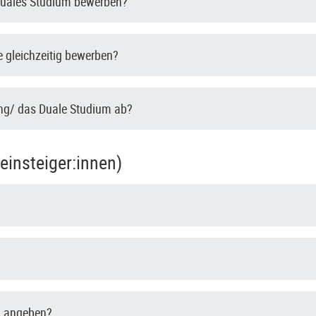
 Duales Studium bewerben?
 gleichzeitig bewerben?
ung/ das Duale Studium ab?
insteiger:innen)
g angeben?