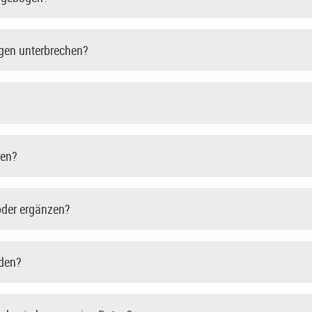
gen unterbrechen?
den?
oder ergänzen?
nden?