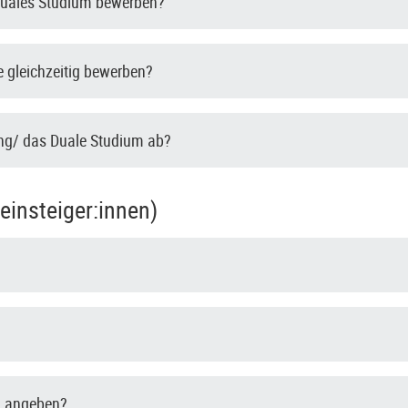
 Duales Studium bewerben?
 gleichzeitig bewerben?
ung/ das Duale Studium ab?
insteiger:innen)
g angeben?