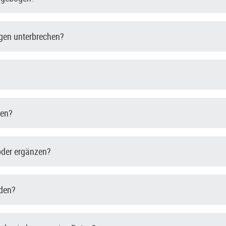
gen unterbrechen?
den?
oder ergänzen?
nden?