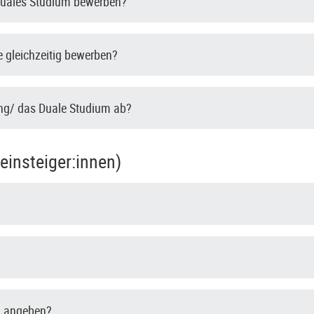
 Duales Studium bewerben?
 gleichzeitig bewerben?
ung/ das Duale Studium ab?
insteiger:innen)
g angeben?