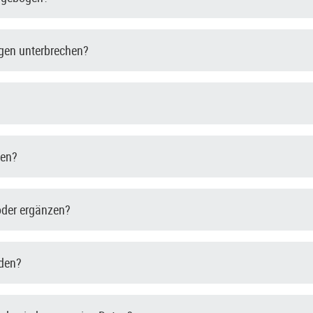
gen unterbrechen?
den?
oder ergänzen?
nden?