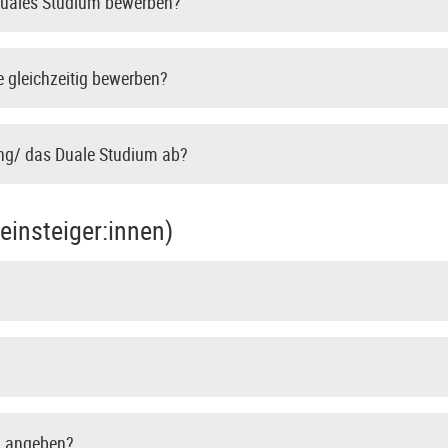
 Duales Studium bewerben?
 gleichzeitig bewerben?
ung/ das Duale Studium ab?
insteiger:innen)
g angeben?