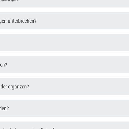
gen unterbrechen?
den?
oder ergänzen?
nden?