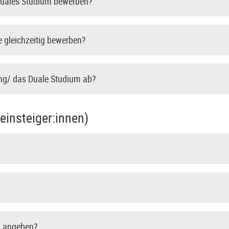
 Duales Studium bewerben?
 gleichzeitig bewerben?
ung/ das Duale Studium ab?
insteiger:innen)
g angeben?