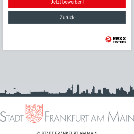
Jetzt bewerben!
Zurück
© STADT FRANKFURT AM MAIN