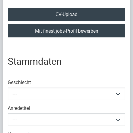
CV-Upload
Mit finest jobs-Profil bewerben
Stammdaten
Geschlecht
---
Anredetitel
---