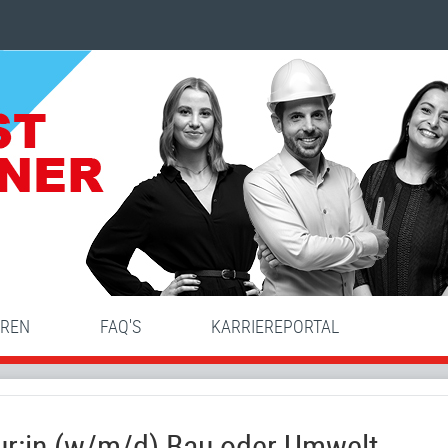
HREN
FAQ'S
KARRIEREPORTAL
eur:in (w/m/d) Bau oder Umwelt