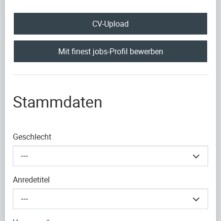
CV-Upload
Mit finest jobs-Profil bewerben
Stammdaten
Geschlecht
---
Anredetitel
---