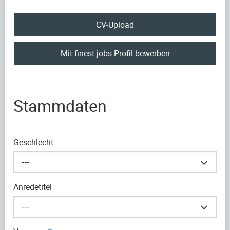
CV-Upload
Mit finest jobs-Profil bewerben
Stammdaten
Geschlecht
---
Anredetitel
---