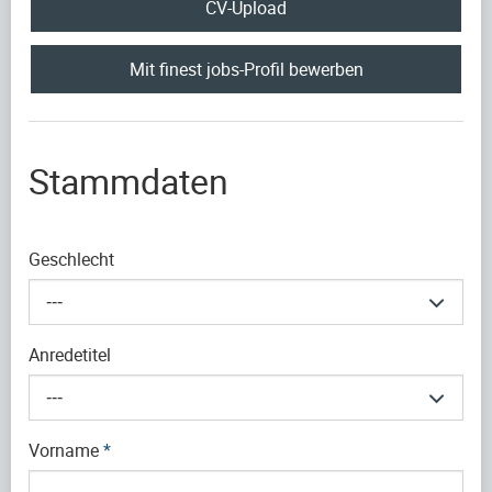
CV-Upload
Mit finest jobs-Profil bewerben
Stammdaten
Geschlecht
---
Anredetitel
---
Vorname
*