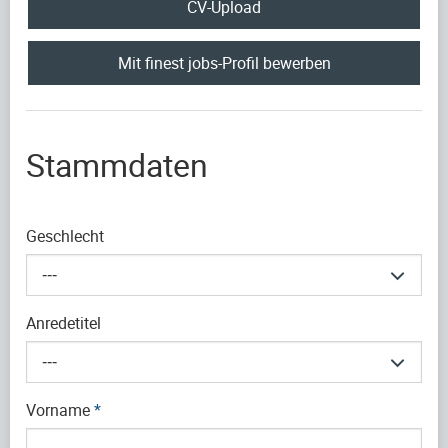
CV-Upload
Mit finest jobs-Profil bewerben
Stammdaten
Geschlecht
---
Anredetitel
---
Vorname
*