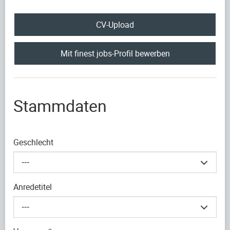
CV-Upload
Mit finest jobs-Profil bewerben
Stammdaten
Geschlecht
---
Anredetitel
---