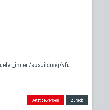
chueler_innen/ausbildung/vfa
Jetzt bewerben!
Zurück