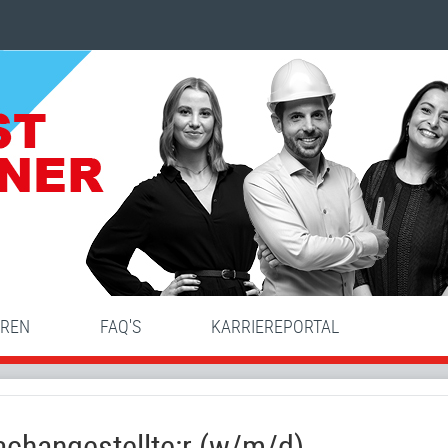
HREN
FAQ'S
KARRIEREPORTAL
achangestellte:r (w/m/d)