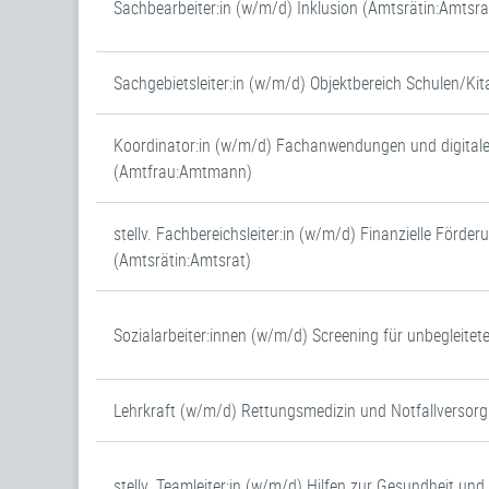
Sachbearbeiter:in (w/m/d) Inklusion (Amtsrätin:Amtsra
Sachgebietsleiter:in (w/m/d) Objektbereich Schulen/Ki
Koordinator:in (w/m/d) Fachanwendungen und digital
(Amtfrau:Amtmann)
stellv. Fachbereichsleiter:in (w/m/d) Finanzielle Förder
(Amtsrätin:Amtsrat)
Sozialarbeiter:innen (w/m/d) Screening für unbegleitet
Lehrkraft (w/m/d) Rettungsmedizin und Notfallversor
stellv. Teamleiter:in (w/m/d) Hilfen zur Gesundheit un