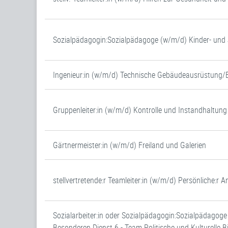
Sozialpädagogin:Sozialpädagoge (w/m/d) Kinder- un
Ingenieur:in (w/m/d) Technische Gebäudeausrüstung/
Gruppenleiter:in (w/m/d) Kontrolle und Instandhaltung
Gärtnermeister:in (w/m/d) Freiland und Galerien
stellvertretende:r Teamleiter:in (w/m/d) Persönliche:r
Sozialarbeiter:in oder Sozialpädagogin:Sozialpädagog
Besonderen Dienst 6 - Team Politische und Kulturelle