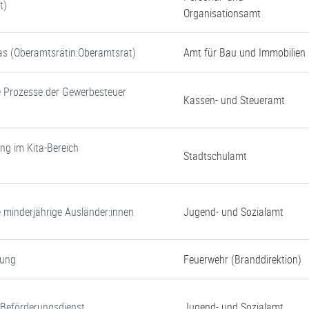
t)
Organisationsamt
tas (Oberamtsrätin:Oberamtsrat)
Amt für Bau und Immobilien
e Prozesse der Gewerbesteuer
Kassen- und Steueramt
ung im Kita-Bereich
Stadtschulamt
e minderjährige Ausländer:innen
Jugend- und Sozialamt
gung
Feuerwehr (Branddirektion)
d Beförderungsdienst
Jugend- und Sozialamt