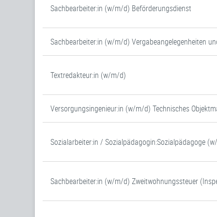
Sachbearbeiter:in (w/m/d) Beförderungsdienst
Sachbearbeiter:in (w/m/d) Vergabeangelegenheiten un
Textredakteur:in (w/m/d)
Versorgungsingenieur:in (w/m/d) Technisches Objek
Sozialarbeiter:in / Sozialpädagogin:Sozialpädagoge (
Sachbearbeiter:in (w/m/d) Zweitwohnungssteuer (Inspe