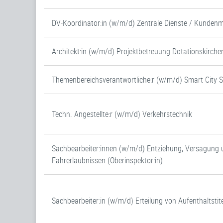
DV-Koordinator:in (w/m/d) Zentrale Dienste / Kunde
Architekt:in (w/m/d) Projektbetreuung Dotationskirche
Themenbereichsverantwortliche:r (w/m/d) Smart City 
Techn. Angestellte:r (w/m/d) Verkehrstechnik
Sachbearbeiter:innen (w/m/d) Entziehung, Versagung 
Fahrerlaubnissen (Oberinspektor:in)
Sachbearbeiter:in (w/m/d) Erteilung von Aufenthaltstite