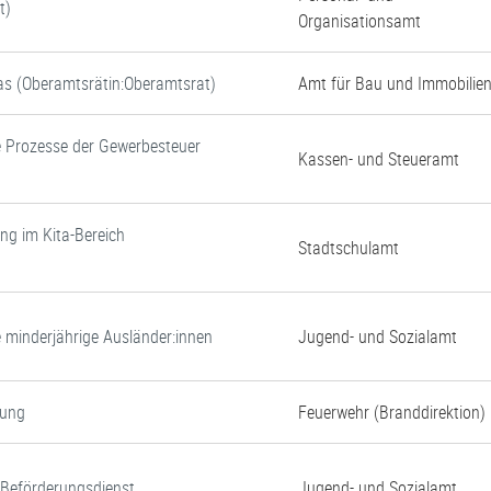
t)
Organisationsamt
tas (Oberamtsrätin:Oberamtsrat)
Amt für Bau und Immobilie
e Prozesse der Gewerbesteuer
Kassen- und Steueramt
ung im Kita-Bereich
Stadtschulamt
e minderjährige Ausländer:innen
Jugend- und Sozialamt
gung
Feuerwehr (Branddirektion)
d Beförderungsdienst
Jugend- und Sozialamt