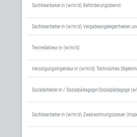
Sachbearbeiter:in (w/m/d) Beförderungsdienst
Sachbearbeiter:in (w/m/d) Vergabeangelegenheiten un
Textredakteur:in (w/m/d)
Versorgungsingenieur:in (w/m/d) Technisches Objek
Sozialarbeiter:in / Sozialpädagogin:Sozialpädagoge (
Sachbearbeiter:in (w/m/d) Zweitwohnungssteuer (Inspe