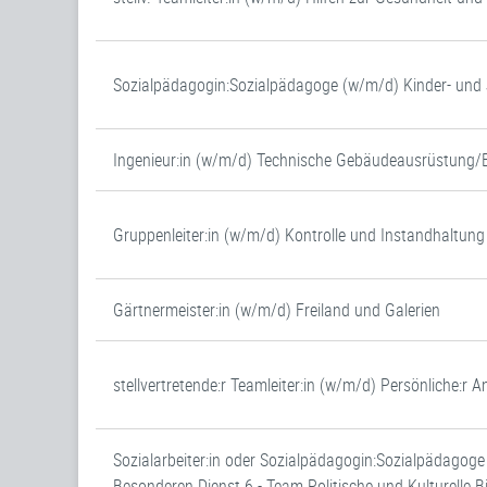
Sozialpädagogin:Sozialpädagoge (w/m/d) Kinder- un
Ingenieur:in (w/m/d) Technische Gebäudeausrüstung/
Gruppenleiter:in (w/m/d) Kontrolle und Instandhaltung
Gärtnermeister:in (w/m/d) Freiland und Galerien
stellvertretende:r Teamleiter:in (w/m/d) Persönliche:r
Sozialarbeiter:in oder Sozialpädagogin:Sozialpädagog
Besonderen Dienst 6 - Team Politische und Kulturelle