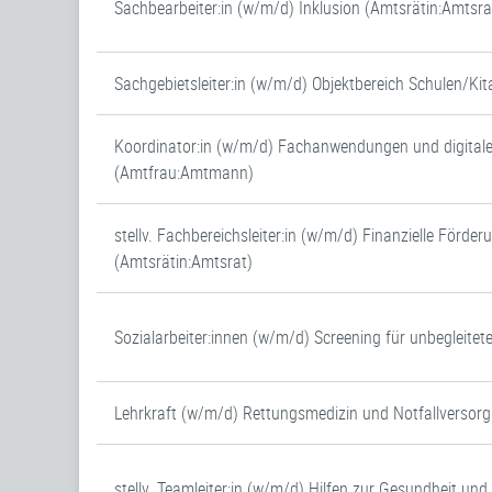
Sachbearbeiter:in (w/m/d) Inklusion (Amtsrätin:Amtsra
Sachgebietsleiter:in (w/m/d) Objektbereich Schulen/Ki
Koordinator:in (w/m/d) Fachanwendungen und digital
(Amtfrau:Amtmann)
stellv. Fachbereichsleiter:in (w/m/d) Finanzielle Förder
(Amtsrätin:Amtsrat)
Sozialarbeiter:innen (w/m/d) Screening für unbegleitet
Lehrkraft (w/m/d) Rettungsmedizin und Notfallversor
stellv. Teamleiter:in (w/m/d) Hilfen zur Gesundheit un