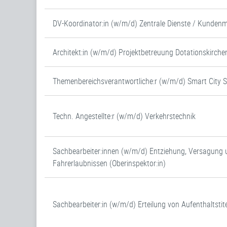
DV-Koordinator:in (w/m/d) Zentrale Dienste / Kunde
Architekt:in (w/m/d) Projektbetreuung Dotationskirche
Themenbereichsverantwortliche:r (w/m/d) Smart City 
Techn. Angestellte:r (w/m/d) Verkehrstechnik
Sachbearbeiter:innen (w/m/d) Entziehung, Versagung 
Fahrerlaubnissen (Oberinspektor:in)
Sachbearbeiter:in (w/m/d) Erteilung von Aufenthaltstite