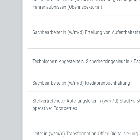
Fahrerlaubnissen (Oberinspektor:in)
Sachbearbeiter:in (w/m/d) Erteilung von Aufenthaltstite
Technische:n Angestellte:n, Sicherheitsingenieur:in / Fa
Sachbearbeiter:in (w/m/d) Kreditorenbuchhaltung
Stellvertretende:r Abteilungsleiter:in (w/m/d) StadtFo
operativer Forstbetrieb
Leiter:in (w/m/d) Transformation Office Digitalisierung