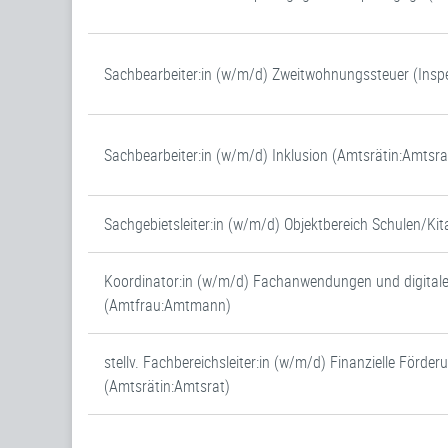
Sachbearbeiter:in (w/m/d) Zweitwohnungssteuer (Inspe
Sachbearbeiter:in (w/m/d) Inklusion (Amtsrätin:Amtsra
Sachgebietsleiter:in (w/m/d) Objektbereich Schulen/Ki
Koordinator:in (w/m/d) Fachanwendungen und digital
(Amtfrau:Amtmann)
stellv. Fachbereichsleiter:in (w/m/d) Finanzielle Förder
(Amtsrätin:Amtsrat)