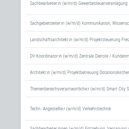
Sachbearbeiter:in (w/m/d) Gewerbesteuerveranlagung (
Sachgebietsleiter:in (w/m/d) Kommunikation, Wissens
Landschaftsarchitekt:in (w/m/d) Projektsteuerung Frei
DV-Koordinator:in (w/m/d) Zentrale Dienste / Kunde
Architekt:in (w/m/d) Projektbetreuung Dotationskirche
Themenbereichsverantwortliche:r (w/m/d) Smart City 
Techn. Angestellte:r (w/m/d) Verkehrstechnik
Sachbearbeiter:innen (w/m/d) Entziehung, Versagung 