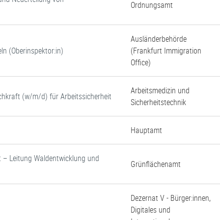
Ordnungsamt
Ausländerbehörde
ln (Oberinspektor:in)
(Frankfurt Immigration
Office)
Arbeitsmedizin und
chkraft (w/m/d) für Arbeitssicherheit
Sicherheitstechnik
Hauptamt
rst – Leitung Waldentwicklung und
Grünflächenamt
Dezernat V - Bürger:innen,
Digitales und