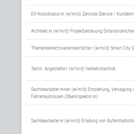
DV-Koordinator:in (w/m/d) Zentrale Dienste / Kunde
Architekt:in (w/m/d) Projektbetreuung Dotationskirche
Themenbereichsverantwortliche:r (w/m/d) Smart City 
Techn. Angestellte:r (w/m/d) Verkehrstechnik
Sachbearbeiter:innen (w/m/d) Entziehung, Versagung 
Fahrerlaubnissen (Oberinspektor:in)
Sachbearbeiter:in (w/m/d) Erteilung von Aufenthaltstite