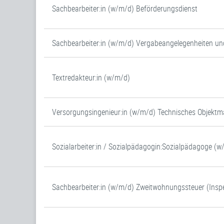
Sachbearbeiter:in (w/m/d) Beförderungsdienst
Sachbearbeiter:in (w/m/d) Vergabeangelegenheiten un
Textredakteur:in (w/m/d)
Versorgungsingenieur:in (w/m/d) Technisches Objek
Sozialarbeiter:in / Sozialpädagogin:Sozialpädagoge (
Sachbearbeiter:in (w/m/d) Zweitwohnungssteuer (Inspe