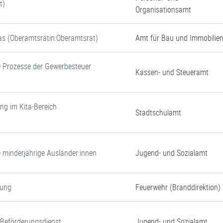
t)
Organisationsamt
tas (Oberamtsrätin:Oberamtsrat)
Amt für Bau und Immobilie
e Prozesse der Gewerbesteuer
Kassen- und Steueramt
ung im Kita-Bereich
Stadtschulamt
e minderjährige Ausländer:innen
Jugend- und Sozialamt
gung
Feuerwehr (Branddirektion)
d Beförderungsdienst
Jugend- und Sozialamt