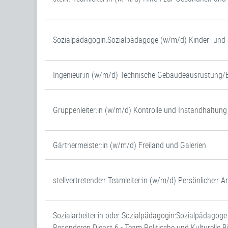
Sozialpädagogin:Sozialpädagoge (w/m/d) Kinder- un
Ingenieur:in (w/m/d) Technische Gebäudeausrüstung/
Gruppenleiter:in (w/m/d) Kontrolle und Instandhaltung
Gärtnermeister:in (w/m/d) Freiland und Galerien
stellvertretende:r Teamleiter:in (w/m/d) Persönliche:r
Sozialarbeiter:in oder Sozialpädagogin:Sozialpädagog
Besonderen Dienst 6 - Team Politische und Kulturelle