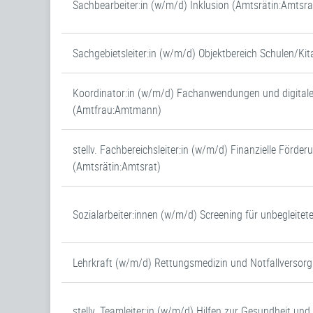
Sachbearbeiter:in (w/m/d) Inklusion (Amtsrätin:Amtsra
Sachgebietsleiter:in (w/m/d) Objektbereich Schulen/Ki
Koordinator:in (w/m/d) Fachanwendungen und digital
(Amtfrau:Amtmann)
stellv. Fachbereichsleiter:in (w/m/d) Finanzielle Förder
(Amtsrätin:Amtsrat)
Sozialarbeiter:innen (w/m/d) Screening für unbegleitet
Lehrkraft (w/m/d) Rettungsmedizin und Notfallversor
stellv. Teamleiter:in (w/m/d) Hilfen zur Gesundheit un