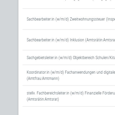
Sachbearbeiter:in (w/m/d) Zweitwohnungssteuer (Inspe
Sachbearbeiter:in (w/m/d) Inklusion (Amtsrätin:Amtsra
Sachgebietsleiter:in (w/m/d) Objektbereich Schulen/Ki
Koordinator:in (w/m/d) Fachanwendungen und digital
(Amtfrau:Amtmann)
stellv. Fachbereichsleiter:in (w/m/d) Finanzielle Förder
(Amtsrätin:Amtsrat)