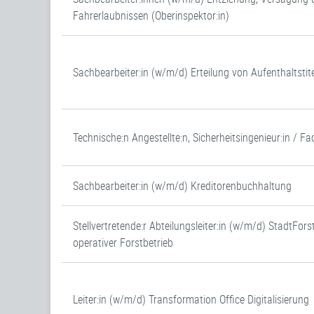
Fahrerlaubnissen (Oberinspektor:in)
Sachbearbeiter:in (w/m/d) Erteilung von Aufenthaltstite
Technische:n Angestellte:n, Sicherheitsingenieur:in / Fa
Sachbearbeiter:in (w/m/d) Kreditorenbuchhaltung
Stellvertretende:r Abteilungsleiter:in (w/m/d) StadtFo
operativer Forstbetrieb
Leiter:in (w/m/d) Transformation Office Digitalisierung