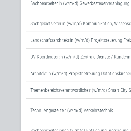
Sachbearbeiter:in (w/m/d) Gewerbesteuerveranlagung (
Sachgebietsleiter:in (w/m/d) Kommunikation, Wissens
Landschaftsarchitekt:in (w/m/d) Projektsteuerung Frei
DV-Koordinator:in (w/m/d) Zentrale Dienste / Kunde
Architekt:in (w/m/d) Projektbetreuung Dotationskirche
Themenbereichsverantwortliche:r (w/m/d) Smart City 
Techn. Angestellte:r (w/m/d) Verkehrstechnik
Sachbearbeiter:innen (w/m/d) Entziehung, Versagung 