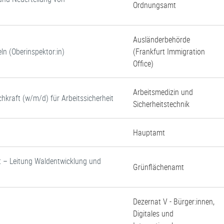
Ordnungsamt
Ausländerbehörde
ln (Oberinspektor:in)
(Frankfurt Immigration
Office)
Arbeitsmedizin und
chkraft (w/m/d) für Arbeitssicherheit
Sicherheitstechnik
Hauptamt
rst – Leitung Waldentwicklung und
Grünflächenamt
Dezernat V - Bürger:innen,
Digitales und