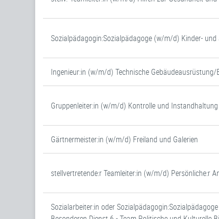
Sozialpädagogin:Sozialpädagoge (w/m/d) Kinder- un
Ingenieur:in (w/m/d) Technische Gebäudeausrüstung/
Gruppenleiter:in (w/m/d) Kontrolle und Instandhaltung
Gärtnermeister:in (w/m/d) Freiland und Galerien
stellvertretende:r Teamleiter:in (w/m/d) Persönliche:r
Sozialarbeiter:in oder Sozialpädagogin:Sozialpädagog
Besonderen Dienst 6 - Team Politische und Kulturelle