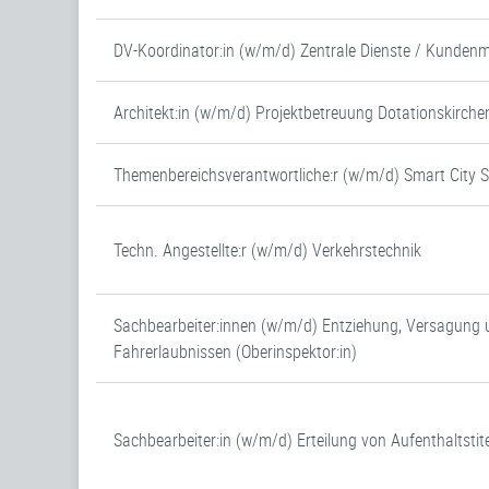
DV-Koordinator:in (w/m/d) Zentrale Dienste / Kunde
Architekt:in (w/m/d) Projektbetreuung Dotationskirche
Themenbereichsverantwortliche:r (w/m/d) Smart City 
Techn. Angestellte:r (w/m/d) Verkehrstechnik
Sachbearbeiter:innen (w/m/d) Entziehung, Versagung 
Fahrerlaubnissen (Oberinspektor:in)
Sachbearbeiter:in (w/m/d) Erteilung von Aufenthaltstite