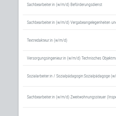
Sachbearbeiter:in (w/m/d) Beförderungsdienst
Sachbearbeiter:in (w/m/d) Vergabeangelegenheiten un
Textredakteur:in (w/m/d)
Versorgungsingenieur:in (w/m/d) Technisches Objek
Sozialarbeiter:in / Sozialpädagogin:Sozialpädagoge (
Sachbearbeiter:in (w/m/d) Zweitwohnungssteuer (Inspe