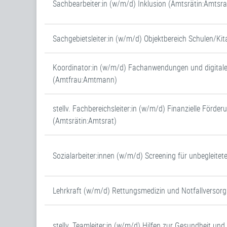
Sachbearbeiter:in (w/m/d) Inklusion (Amtsrätin:Amtsra
Sachgebietsleiter:in (w/m/d) Objektbereich Schulen/Ki
Koordinator:in (w/m/d) Fachanwendungen und digital
(Amtfrau:Amtmann)
stellv. Fachbereichsleiter:in (w/m/d) Finanzielle Förder
(Amtsrätin:Amtsrat)
Sozialarbeiter:innen (w/m/d) Screening für unbegleitet
Lehrkraft (w/m/d) Rettungsmedizin und Notfallversor
stellv. Teamleiter:in (w/m/d) Hilfen zur Gesundheit un